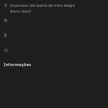
Sovernizes Urb.Quinta da Vista Alegre
Bloco 16A1C
+351 254 666 098 (Chamada para a Rede
Fixa Nacional)
+ 351 932 593 504 (Chamada para a Rede
Movel Nacional)
geral@sovernizes.com
Informações
Política de Privacidade
Política de Cookies (RGPD)
Termos e Condições de Venda
Devoluções e Reembolsos
Resolução Alternativa de Litígios de Consumo