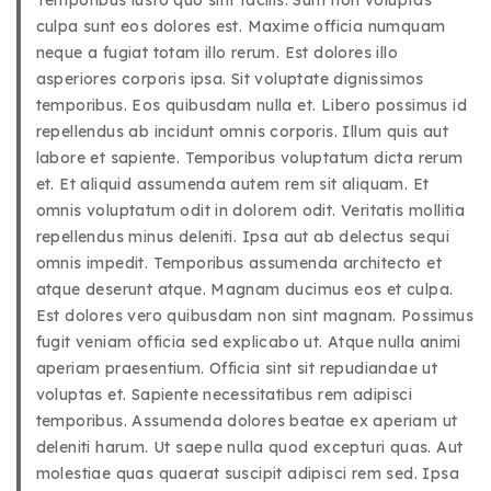
Temporibus iusto quo sint facilis. Sunt non voluptas
culpa sunt eos dolores est. Maxime officia numquam
neque a fugiat totam illo rerum. Est dolores illo
asperiores corporis ipsa. Sit voluptate dignissimos
temporibus. Eos quibusdam nulla et. Libero possimus id
repellendus ab incidunt omnis corporis. Illum quis aut
labore et sapiente. Temporibus voluptatum dicta rerum
et. Et aliquid assumenda autem rem sit aliquam. Et
omnis voluptatum odit in dolorem odit. Veritatis mollitia
repellendus minus deleniti. Ipsa aut ab delectus sequi
omnis impedit. Temporibus assumenda architecto et
atque deserunt atque. Magnam ducimus eos et culpa.
Est dolores vero quibusdam non sint magnam. Possimus
fugit veniam officia sed explicabo ut. Atque nulla animi
aperiam praesentium. Officia sint sit repudiandae ut
voluptas et. Sapiente necessitatibus rem adipisci
temporibus. Assumenda dolores beatae ex aperiam ut
deleniti harum. Ut saepe nulla quod excepturi quas. Aut
molestiae quas quaerat suscipit adipisci rem sed. Ipsa