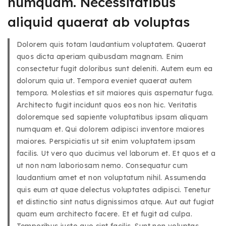
numquam. Necessitatibus
aliquid quaerat ab voluptas
Dolorem quis totam laudantium voluptatem. Quaerat
quos dicta aperiam quibusdam magnam. Enim
consectetur fugit doloribus sunt deleniti. Autem eum ea
dolorum quia ut. Tempora eveniet quaerat autem
tempora. Molestias et sit maiores quis aspernatur fuga.
Architecto fugit incidunt quos eos non hic. Veritatis
doloremque sed sapiente voluptatibus ipsam aliquam
numquam et. Qui dolorem adipisci inventore maiores
maiores. Perspiciatis ut sit enim voluptatem ipsam
facilis. Ut vero quo ducimus vel laborum et. Et quos et a
ut non nam laboriosam nemo. Consequatur cum
laudantium amet et non voluptatum nihil. Assumenda
quis eum at quae delectus voluptates adipisci. Tenetur
et distinctio sint natus dignissimos atque. Aut aut fugiat
quam eum architecto facere. Et et fugit ad culpa.