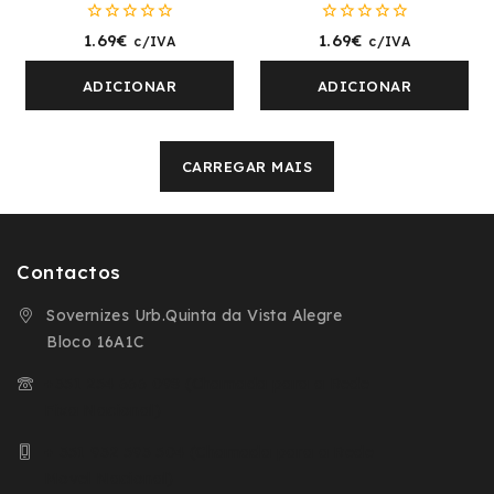
0
0
1.69
€
1.69
€
c/IVA
c/IVA
fora
fora
de
de
5
5
ADICIONAR
ADICIONAR
CARREGAR MAIS
Contactos
Sovernizes Urb.Quinta da Vista Alegre
Bloco 16A1C
+351 254 666 098 (Chamada para a Rede
Fixa Nacional)
+ 351 932 593 504 (Chamada para a Rede
Movel Nacional)