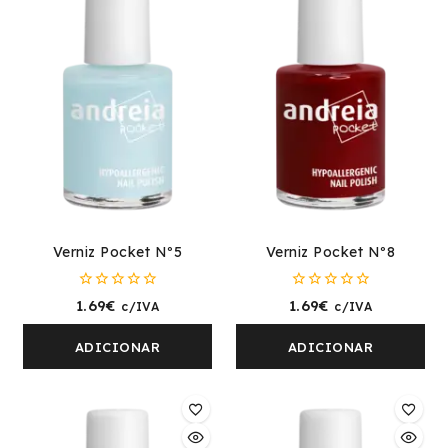
Verniz Pocket Nº5
Verniz Pocket Nº8
0
0
1.69
€
1.69
€
c/IVA
c/IVA
fora
fora
de
de
5
5
ADICIONAR
ADICIONAR