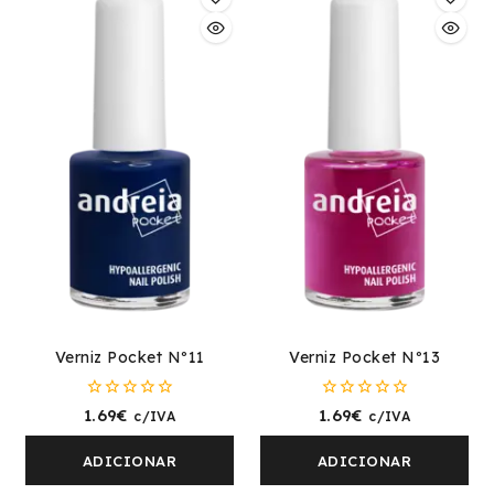
Verniz Pocket Nº11
Verniz Pocket Nº13
0
0
1.69
€
1.69
€
c/IVA
c/IVA
fora
fora
de
de
5
5
ADICIONAR
ADICIONAR