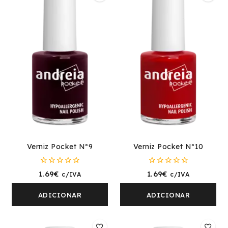
Verniz Pocket Nº9
Verniz Pocket Nº10
0
0
1.69
€
1.69
€
c/IVA
c/IVA
fora
fora
de
de
5
5
ADICIONAR
ADICIONAR