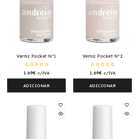
Verniz Pocket Nº1
Verniz Pocket Nº2
0
0
1.69
€
1.69
€
c/IVA
c/IVA
fora
fora
de
de
5
5
ADICIONAR
ADICIONAR