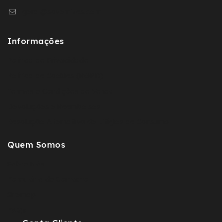
geral@sovernizes.com
Informações
Política de Privacidade
Política de Cookies (RGPD)
Termos e Condições de Venda
Devoluções e Reembolsos
Resolução Alternativa de Litígios de Consumo
Quem Somos
Sobre Nós
Fomulário de Contacto
Sitemap
FAQs