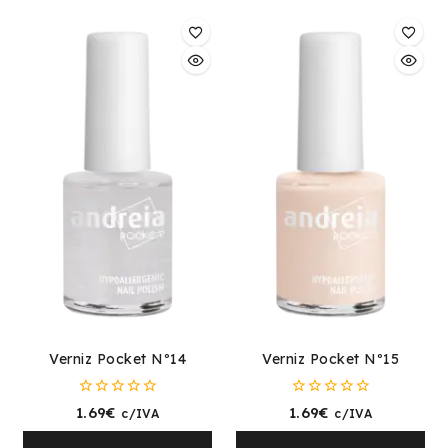
Verniz Pocket Nº14
Verniz Pocket Nº15
0
0
1.69
€
1.69
€
c/IVA
c/IVA
fora
fora
de
de