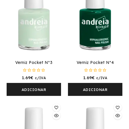
Verniz Pocket Nº3
Verniz Pocket Nº4
0
0
1.69
€
1.69
€
c/IVA
c/IVA
fora
fora
de
de
5
5
ADICIONAR
ADICIONAR