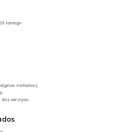
203 lamego
áginas visitadas);
s;
 dos serviços.
ados
s: