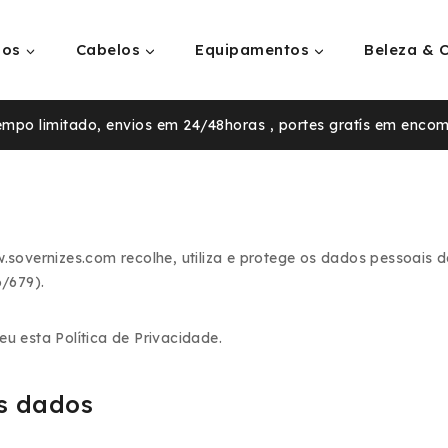
ios
Cabelos
Equipamentos
Beleza & 
tempo limitado, envios em 24/48horas , portes gratís em enco
w.sovernizes.com recolhe, utiliza e protege os dados pessoais
/679).
deu esta Política de Privacidade.
os dados