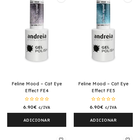
Feline Mood – Cat Eye
Feline Mood – Cat Eye
Effect FE4
Effect FE5
0
0
6.90
€
6.90
€
c/IVA
c/IVA
fora
fora
de
de
5
5
ADICIONAR
ADICIONAR