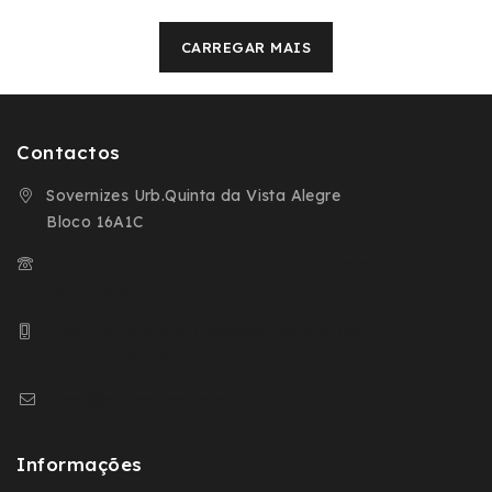
CARREGAR MAIS
Contactos
Sovernizes Urb.Quinta da Vista Alegre
Bloco 16A1C
+351 254 666 098 (Chamada para a Rede
Fixa Nacional)
+ 351 932 593 504 (Chamada para a Rede
Movel Nacional)
geral@sovernizes.com
Informações