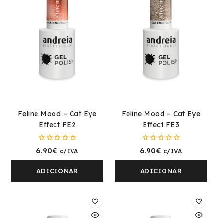
Feline Mood – Cat Eye
Feline Mood – Cat Eye
Effect FE2
Effect FE3
0
0
6.90
€
6.90
€
c/IVA
c/IVA
fora
fora
de
de
5
5
ADICIONAR
ADICIONAR