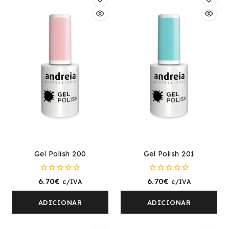
Gel Polish 200
Gel Polish 201
0
0
6.70
€
6.70
€
c/IVA
c/IVA
fora
fora
de
de
5
5
ADICIONAR
ADICIONAR