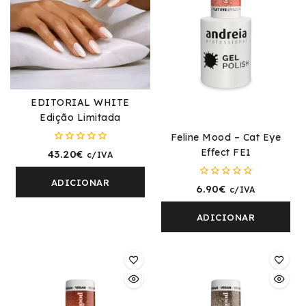
EDITORIAL WHITE
Edição Limitada
Feline Mood – Cat Eye
0
Effect FE1
43.20
€
c/IVA
fora
de
5
ADICIONAR
0
6.90
€
c/IVA
fora
de
5
ADICIONAR