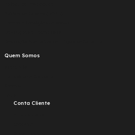
Política de Privacidade
Política de Cookies (RGPD)
Termos e Condições de Venda
Devoluções e Reembolsos
Resolução Alternativa de Litígios de Consumo
Quem Somos
Sobre Nós
Fomulário de Contacto
Sitemap
FAQs
Conta Cliente
A minha conta
Checkout
Order Tracking