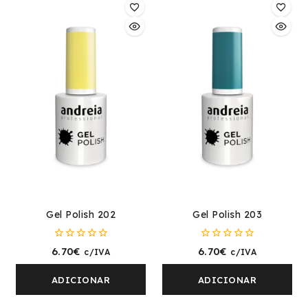
Gel Polish 202
Gel Polish 203
0
0
6.70
€
6.70
€
c/IVA
c/IVA
fora
fora
de
de
5
5
ADICIONAR
ADICIONAR