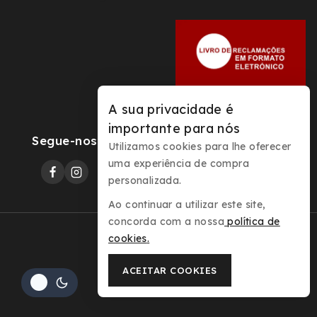
A sua privacidade é
importante para nós
Segue-nos
Utilizamos cookies para lhe oferecer
uma experiência de compra
personalizada.
Ao continuar a utilizar este site,
concorda com a nossa
política de
cookies
.
© 2026 Sovernizes
ACEITAR COOKIES