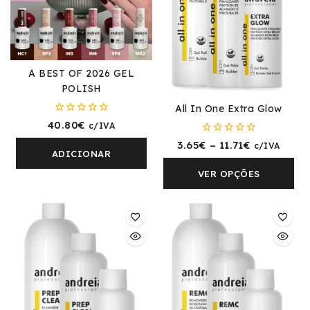
A BEST OF 2026 GEL
POLISH
All In One Extra Glow
0
40.80
€
c/IVA
fora
0
de
3.65
€
–
11.71
€
c/IVA
fora
5
ADICIONAR
de
5
VER OPÇÕES