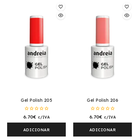
Gel Polish 205
Gel Polish 206
0
0
6.70
€
6.70
€
c/IVA
c/IVA
fora
fora
de
de
5
5
ADICIONAR
ADICIONAR