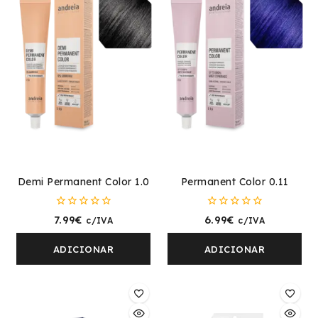
Demi Permanent Color 1.0
Permanent Color 0.11
0
0
7.99
€
6.99
€
c/IVA
c/IVA
fora
fora
de
de
5
5
ADICIONAR
ADICIONAR