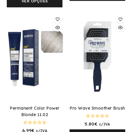
5
VER OPÇÕES
Permanent Color Power
Pro Wave Smoother Brush
Blonde 11.02
0
5.80
€
c/IVA
fora
0
6.99
€
c/IVA
de