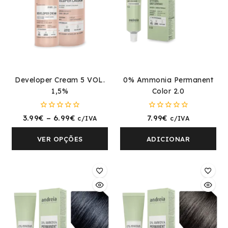
Developer Cream 5 VOL.
0% Ammonia Permanent
1,5%
Color 2.0
0
0
3.99
€
–
6.99
€
7.99
€
c/IVA
c/IVA
fora
fora
de
de
5
5
VER OPÇÕES
ADICIONAR