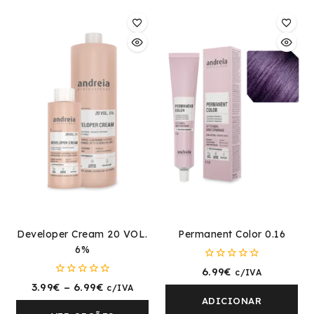
Developer Cream 20 VOL.
Permanent Color 0.16
6%
0
6.99
€
c/IVA
fora
0
3.99
€
–
6.99
€
c/IVA
de
fora
5
ADICIONAR
de