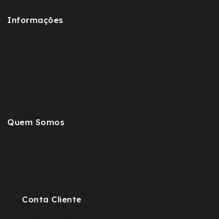
Informações
Política de Privacidade
Política de Cookies (RGPD)
Termos e Condições de Venda
Devoluções e Reembolsos
Resolução Alternativa de Litígios de Consumo
Quem Somos
Sobre Nós
Fomulário de Contacto
Sitemap
FAQs
Conta Cliente
A minha conta