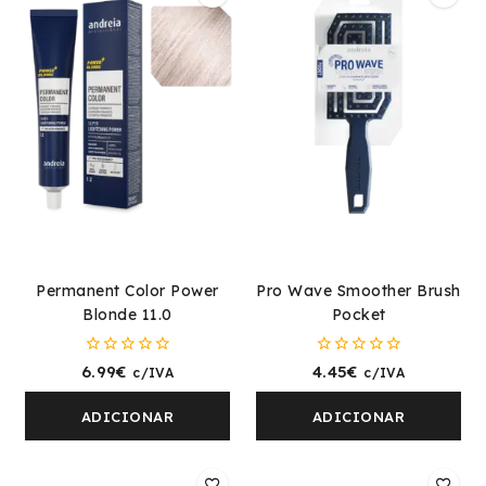
Permanent Color Power
Pro Wave Smoother Brush
Blonde 11.0
Pocket
0
0
6.99
€
4.45
€
c/IVA
c/IVA
fora
fora
de
de
5
5
ADICIONAR
ADICIONAR