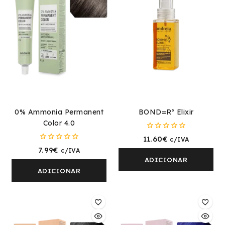
0% Ammonia Permanent
BOND=R³ Elixir
Color 4.0
0
11.60
€
c/IVA
fora
0
7.99
€
c/IVA
de
fora
5
ADICIONAR
de
5
ADICIONAR