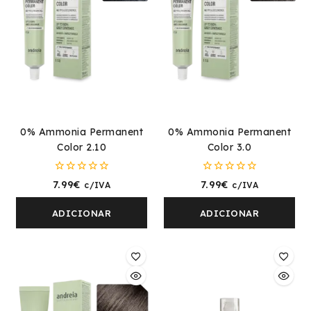
0% Ammonia Permanent
0% Ammonia Permanent
Color 2.10
Color 3.0
0
0
7.99
€
7.99
€
c/IVA
c/IVA
fora
fora
de
de
5
5
ADICIONAR
ADICIONAR