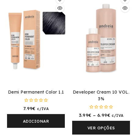
Demi Permanent Color 1.1
Developer Cream 10 VOL.
3%
0
7.99
€
c/IVA
fora
0
3.99
€
–
6.99
€
c/IVA
de
fora
5
ADICIONAR
de
5
VER OPÇÕES