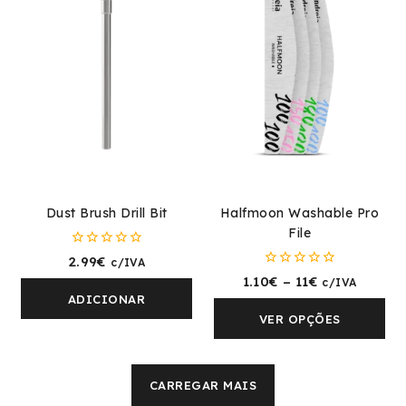
Dust Brush Drill Bit
Halfmoon Washable Pro
File
0
2.99
€
c/IVA
fora
0
1.10
€
–
11
€
c/IVA
de
fora
5
ADICIONAR
de
5
VER OPÇÕES
CARREGAR MAIS