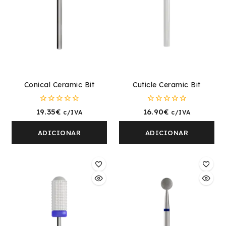
Conical Ceramic Bit
Cuticle Ceramic Bit
0
0
19.35
€
16.90
€
c/IVA
c/IVA
fora
fora
de
de
5
5
ADICIONAR
ADICIONAR