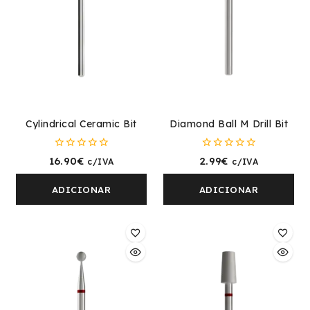
Cylindrical Ceramic Bit
Diamond Ball M Drill Bit
0
0
16.90
€
2.99
€
c/IVA
c/IVA
fora
fora
de
de
5
5
ADICIONAR
ADICIONAR