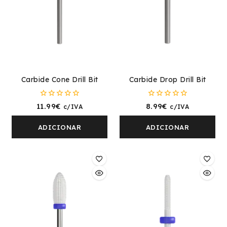
Carbide Cone Drill Bit
Carbide Drop Drill Bit
0
0
11.99
€
8.99
€
c/IVA
c/IVA
fora
fora
de
de
5
5
ADICIONAR
ADICIONAR