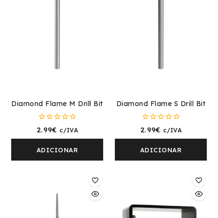
Diamond Flame M Drill Bit
Diamond Flame S Drill Bit
0
0
2.99
€
2.99
€
c/IVA
c/IVA
fora
fora
de
de
5
5
ADICIONAR
ADICIONAR