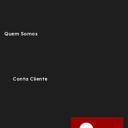
Termos e Condições de Venda
Devoluções e Reembolsos
Resolução Alternativa de Litígios de Consumo
Quem Somos
Sobre Nós
Fomulário de Contacto
Sitemap
FAQs
Conta Cliente
A minha conta
Checkout
Order Tracking