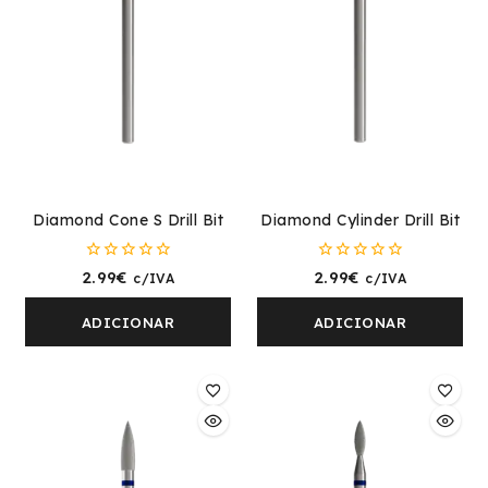
Diamond Cone S Drill Bit
Diamond Cylinder Drill Bit
0
0
2.99
€
2.99
€
c/IVA
c/IVA
fora
fora
de
de
5
5
ADICIONAR
ADICIONAR