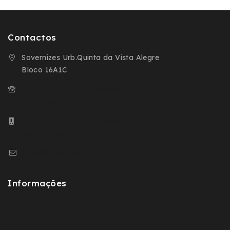
Contactos
Sovernizes Urb.Quinta da Vista Alegre
Bloco 16A1C
+351 254 666 098 (Chamada para a Rede
Fixa Nacional)
+ 351 932 593 504 (Chamada para a Rede
Movel Nacional)
geral@sovernizes.com
Informações
Política de Privacidade
Política de Cookies (RGPD)