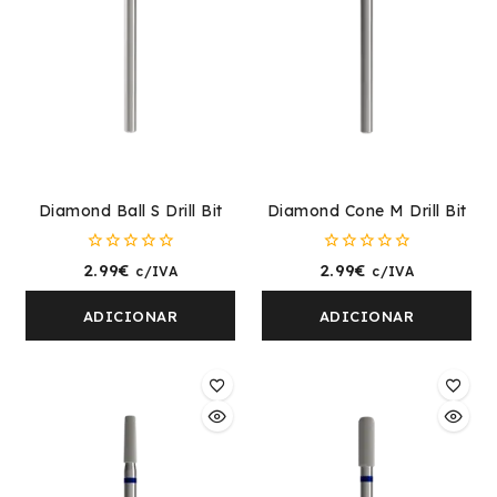
Diamond Ball S Drill Bit
Diamond Cone M Drill Bit
0
0
2.99
€
2.99
€
c/IVA
c/IVA
fora
fora
de
de
5
5
ADICIONAR
ADICIONAR