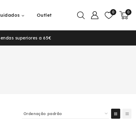
0
0
Cuidados
Outlet
mendas superiores a 65€