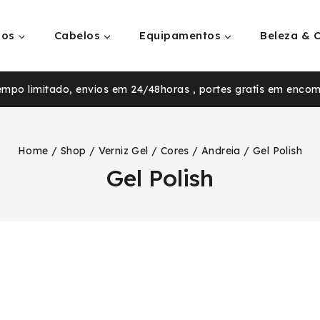
ios
Cabelos
Equipamentos
Beleza & 
tempo limitado, envios em 24/48horas , portes gratís em enco
Home
/
Shop
/
Verniz Gel
/
Cores
/
Andreia
/
Gel Polish
Gel Polish