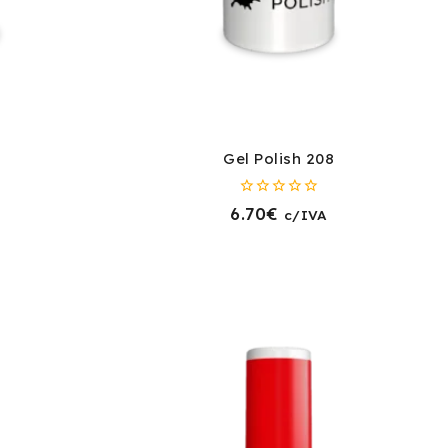
Gel Polish 208
0
6.70
€
c/IVA
fora
de
5