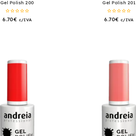
Gel Polish 200
Gel Polish 201
0
0
6.70
€
6.70
€
c/IVA
c/IVA
fora
fora
de
de
5
5