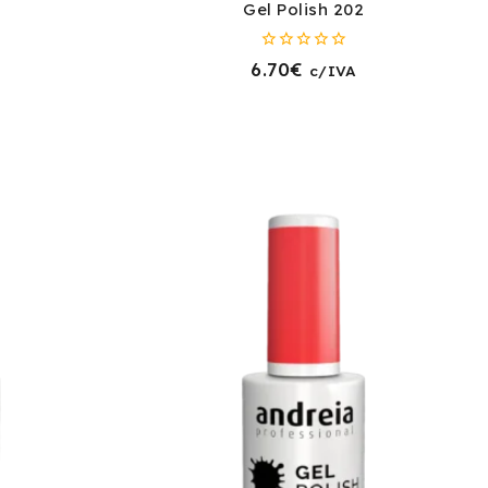
Gel Polish 202
0
6.70
€
c/IVA
fora
de
5