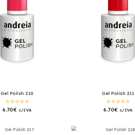
Gel Polish 210
Gel Polish 211
0
0
6.70
€
6.70
€
c/IVA
c/IVA
fora
fora
de
de
5
5