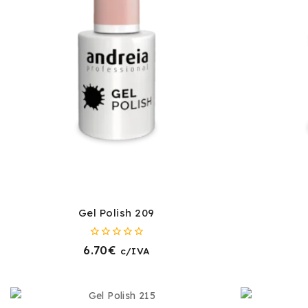
Gel Polish 209
0
6.70
€
c/IVA
fora
de
5