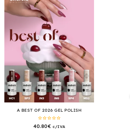
A BEST OF 2026 GEL POLISH
0
40.80
€
c/IVA
fora