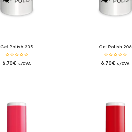
Gel Polish 205
Gel Polish 206
0
0
6.70
€
6.70
€
c/IVA
c/IVA
fora
fora
de
de
5
5