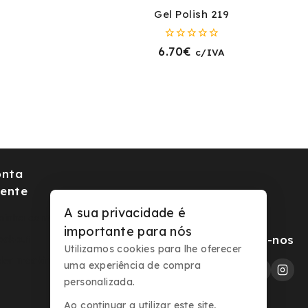
Gel Polish 219
0
6.70
€
c/IVA
fora
de
5
onta
iente
A sua privacidade é
minha conta
importante para nós
Segue-nos
eckout
Utilizamos cookies para lhe oferecer
der Tracking
uma experiência de compra
personalizada.
Ao continuar a utilizar este site,