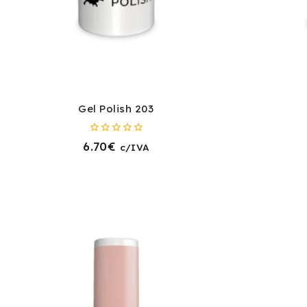
Gel Polish 203
0
6.70
€
c/IVA
fora
de
5