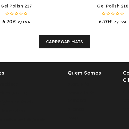
Gel Polish 217
Gel Polish 218
0
0
6.70
€
6.70
€
c/IVA
c/IVA
fora
fora
de
de
5
5
CARREGAR MAIS
es
Quem Somos
C
Cl
rivacidade
Sobre Nós
A 
ookies (RGPD)
Fomulário de
Contacto
Ch
dições de Venda
Sitemap
Or
 Reembolsos
FAQs
ernativa de Litígios de