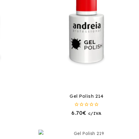
Gel Polish 214
0
6.70
€
c/IVA
fora
de
5