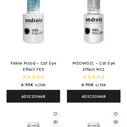
Feline Mood – Cat Eye
MEOWGIC – Cat Eye
Effect FE5
Effect MC1
0
0
6.90
€
6.90
€
c/IVA
c/IVA
fora
fora
de
de
5
5
ADICIONAR
ADICIONAR