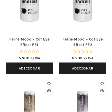
Feline Mood – Cat Eye
Feline Mood – Cat Eye
Effect FE1
Effect FE2
0
0
6.90
€
6.90
€
c/IVA
c/IVA
fora
fora
de
de
5
5
ADICIONAR
ADICIONAR