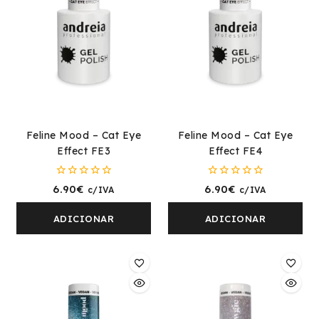
Feline Mood – Cat Eye
Feline Mood – Cat Eye
Effect FE3
Effect FE4
0
0
6.90
€
6.90
€
c/IVA
c/IVA
fora
fora
de
de
5
5
ADICIONAR
ADICIONAR