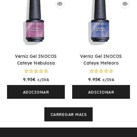
Verniz Gel INOCOS
Verniz Gel INOCOS
Cateye Nebulosa
Cateye Meteoro
0
0
9.95
€
9.95
€
c/IVA
c/IVA
fora
fora
de
de
5
5
ADICIONAR
ADICIONAR
CARREGAR MAIS