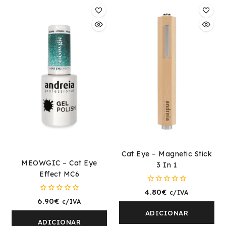
Cat Eye – Magnetic Stick
MEOWGIC – Cat Eye
3 In 1
Effect MC6
0
4.80
€
c/IVA
fora
0
6.90
€
c/IVA
de
fora
5
ADICIONAR
de
5
ADICIONAR