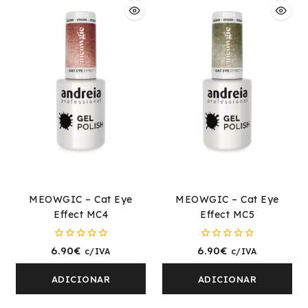
MEOWGIC – Cat Eye
MEOWGIC – Cat Eye
Effect MC4
Effect MC5
0
0
6.90
€
6.90
€
c/IVA
c/IVA
fora
fora
de
de
5
5
ADICIONAR
ADICIONAR