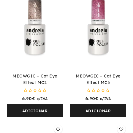
MEOWGIC – Cat Eye
MEOWGIC – Cat Eye
Effect MC2
Effect MC3
0
0
6.90
€
6.90
€
c/IVA
c/IVA
fora
fora
de
de
5
5
ADICIONAR
ADICIONAR