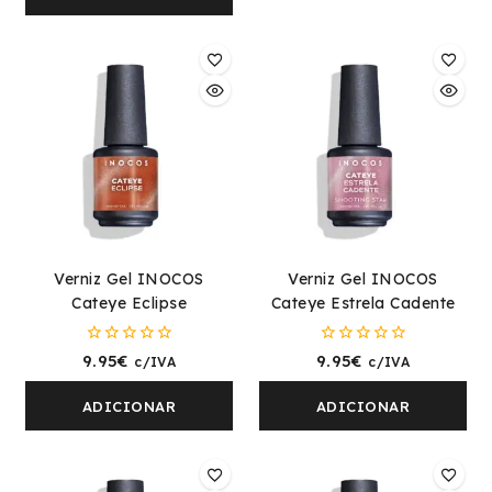
Verniz Gel INOCOS
Verniz Gel INOCOS
Cateye Eclipse
Cateye Estrela Cadente
0
0
9.95
€
9.95
€
c/IVA
c/IVA
fora
fora
de
de
5
5
ADICIONAR
ADICIONAR