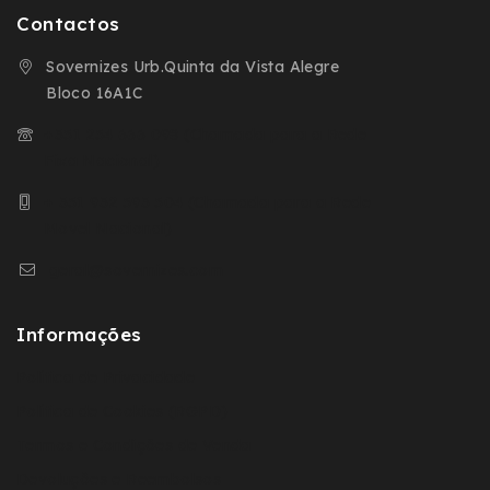
Contactos
Sovernizes Urb.Quinta da Vista Alegre
Bloco 16A1C
+351 254 666 098 (Chamada para a Rede
Fixa Nacional)
+ 351 932 593 504 (Chamada para a Rede
Movel Nacional)
geral@sovernizes.com
Informações
Política de Privacidade
Política de Cookies (RGPD)
Termos e Condições de Venda
Devoluções e Reembolsos