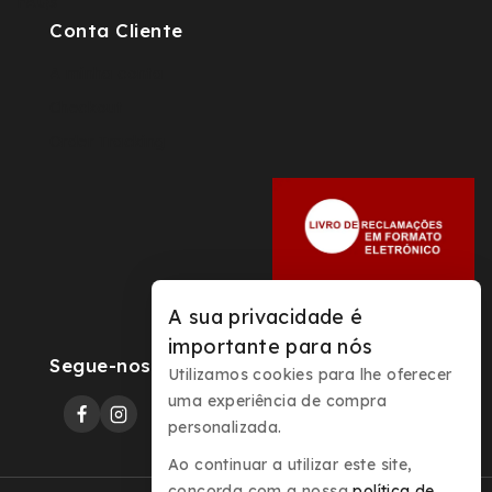
FAQs
Conta Cliente
A minha conta
Checkout
Order Tracking
A sua privacidade é
importante para nós
Segue-nos
Utilizamos cookies para lhe oferecer
uma experiência de compra
personalizada.
Ao continuar a utilizar este site,
concorda com a nossa
política de