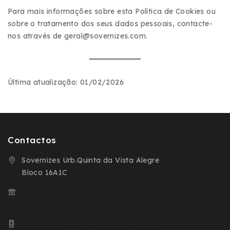
Para mais informações sobre esta Política de Cookies ou
sobre o tratamento dos seus dados pessoais, contacte-
nos através de geral@sovernizes.com.
Última atualização:
01/02/2026
Contactos
Sovernizes Urb.Quinta da Vista Alegre
Bloco 16A1C
+351 254 666 098 (Chamada para a Rede
Fixa Nacional)
+ 351 932 593 504 (Chamada para a Rede