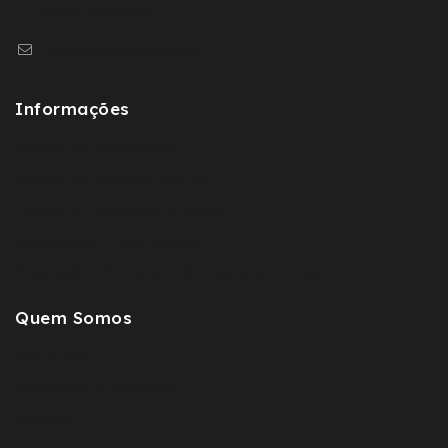
Movel Nacional)
geral@sovernizes.com
Informações
Política de Privacidade
Política de Cookies (RGPD)
Termos e Condições de Venda
Devoluções e Reembolsos
Resolução Alternativa de Litígios de Consumo
Quem Somos
Sobre Nós
Fomulário de Contacto
Sitemap