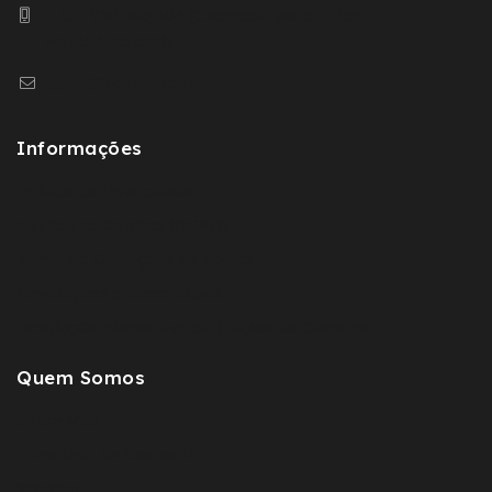
+ 351 932 593 504 (Chamada para a Rede
Movel Nacional)
geral@sovernizes.com
Informações
Política de Privacidade
Política de Cookies (RGPD)
Termos e Condições de Venda
Devoluções e Reembolsos
Resolução Alternativa de Litígios de Consumo
Quem Somos
Sobre Nós
Fomulário de Contacto
Sitemap