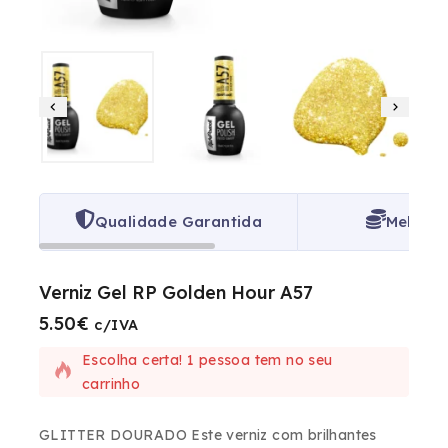
Qualidade Garantida
Melhor 
Verniz Gel RP Golden Hour A57
5.50
€
6 produtos vendidos nas últimas 15 horas
c/IVA
Escolha certa! 1 pessoa tem no seu
carrinho
GLITTER DOURADO Este verniz com brilhantes