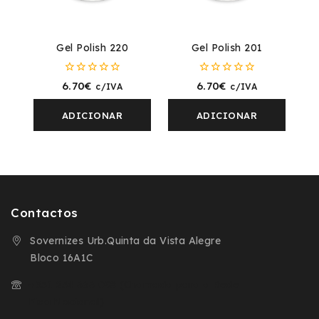
Gel Polish 220
Gel Polish 201
0
0
6.70
€
6.70
€
c/IVA
c/IVA
fora
fora
de
de
5
5
ADICIONAR
ADICIONAR
Contactos
Sovernizes Urb.Quinta da Vista Alegre
Bloco 16A1C
+351 254 666 098 (Chamada para a Rede
Fixa Nacional)