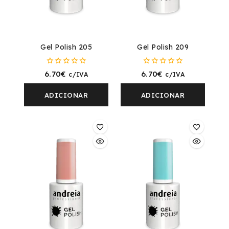
Gel Polish 205
Gel Polish 209
0
0
6.70
€
6.70
€
c/IVA
c/IVA
fora
fora
de
de
5
5
ADICIONAR
ADICIONAR