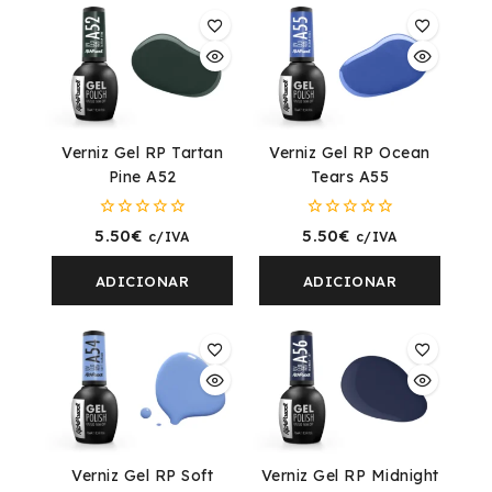
Verniz Gel RP Tartan
Verniz Gel RP Ocean
Pine A52
Tears A55
0
0
5.50
€
5.50
€
c/IVA
c/IVA
fora
fora
de
de
5
5
ADICIONAR
ADICIONAR
Verniz Gel RP Soft
Verniz Gel RP Midnight