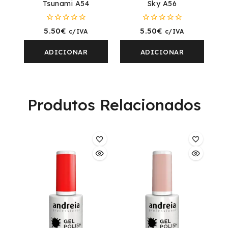
Tsunami A54
Sky A56
0
0
5.50
€
5.50
€
c/IVA
c/IVA
fora
fora
de
de
5
5
ADICIONAR
ADICIONAR
Produtos Relacionados