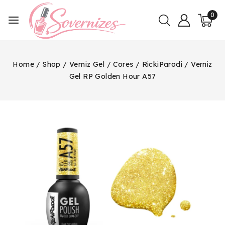
0
Home
/
Shop
/
Verniz Gel
/
Cores
/
RickiParodi
/
Verniz
Gel RP Golden Hour A57