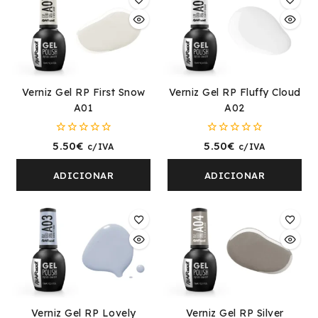
Verniz Gel RP First Snow
Verniz Gel RP Fluffy Cloud
A01
A02
0
0
5.50
€
5.50
€
c/IVA
c/IVA
fora
fora
de
de
5
5
ADICIONAR
ADICIONAR
Verniz Gel RP Lovely
Verniz Gel RP Silver