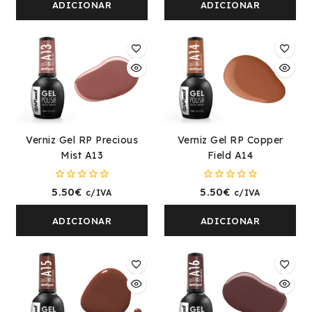
5
5
ADICIONAR
ADICIONAR
Verniz Gel RP Precious
Verniz Gel RP Copper
Mist A13
Field A14
0
0
5.50
€
5.50
€
c/IVA
c/IVA
fora
fora
de
de
5
5
ADICIONAR
ADICIONAR