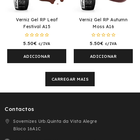
Verniz Gel RP Leaf
Verniz Gel RP Autumn
Festival A15
Moss A16
0
0
5.50
€
5.50
€
c/IVA
c/IVA
fora
fora
de
de
5
5
ADICIONAR
ADICIONAR
CARREGAR MAIS
Contactos
Sovernizes Urb.Quinta da Vista Alegre
Bloco 16A1C