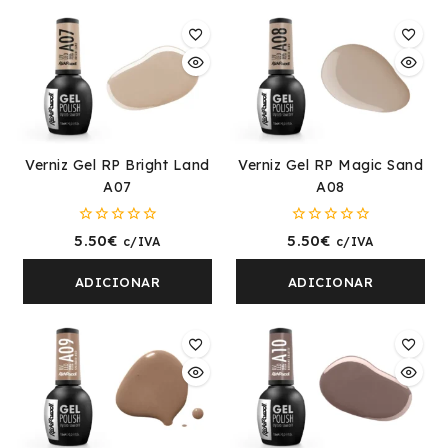
Verniz Gel RP Bright Land
Verniz Gel RP Magic Sand
A07
A08
0
0
5.50
€
5.50
€
c/IVA
c/IVA
fora
fora
de
de
5
5
ADICIONAR
ADICIONAR