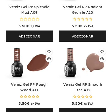
Verniz Gel RP Splendid
Verniz Gel RP Radiant
Mud A09
Granite A10
0
0
5.50
€
5.50
€
c/IVA
c/IVA
fora
fora
de
de
5
5
ADICIONAR
ADICIONAR
Verniz Gel RP Rough
Verniz Gel RP Smooth
Wood A11
Tree A12
0
0
5.50
€
5.50
€
c/IVA
c/IVA
fora
fora
de
de