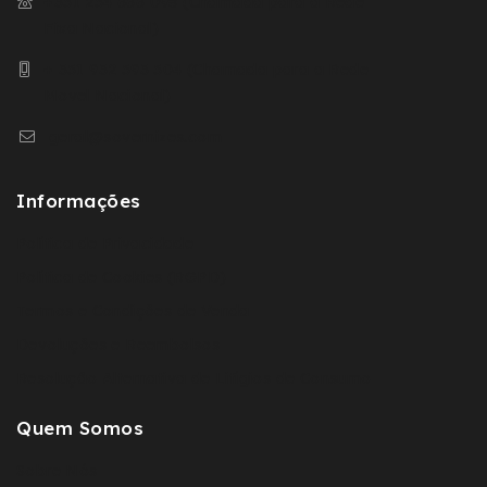
+351 254 666 098 (Chamada para a Rede
Fixa Nacional)
+ 351 932 593 504 (Chamada para a Rede
Movel Nacional)
geral@sovernizes.com
Informações
Política de Privacidade
Política de Cookies (RGPD)
Termos e Condições de Venda
Devoluções e Reembolsos
Resolução Alternativa de Litígios de Consumo
Quem Somos
Sobre Nós