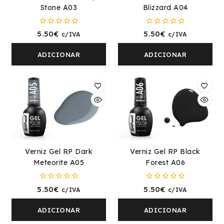
Stone A03
Blizzard A04
0
0
5.50
€
5.50
€
c/IVA
c/IVA
fora
fora
de
de
5
5
ADICIONAR
ADICIONAR
Verniz Gel RP Dark
Verniz Gel RP Black
Meteorite A05
Forest A06
0
0
5.50
€
5.50
€
c/IVA
c/IVA
fora
fora
de
de
5
5
ADICIONAR
ADICIONAR