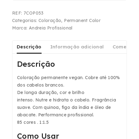
REF:
7COP053
Categorias:
Coloração
,
Permanent Color
Marca:
Andreia Profissional
Descrição
Informação adicional
Comentári
Descrição
Coloração permanente vegan. Cobre até
100%
dos cabelos brancos.
De
longa duração, cor e brilho
intenso
.
Nutre
e
hidrata
o cabelo. Fragrância
suave. Com quinoa, figo da índia e óleo de
abacate. Performance profissional.
85 cores . 1:1.5
Como Usar