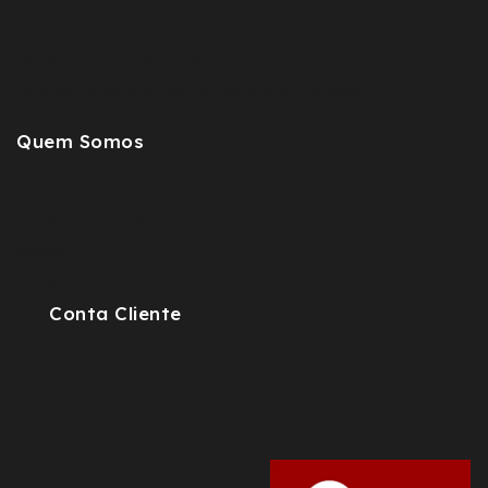
Termos e Condições de Venda
Devoluções e Reembolsos
Resolução Alternativa de Litígios de Consumo
Quem Somos
Sobre Nós
Fomulário de Contacto
Sitemap
FAQs
Conta Cliente
A minha conta
Checkout
Order Tracking