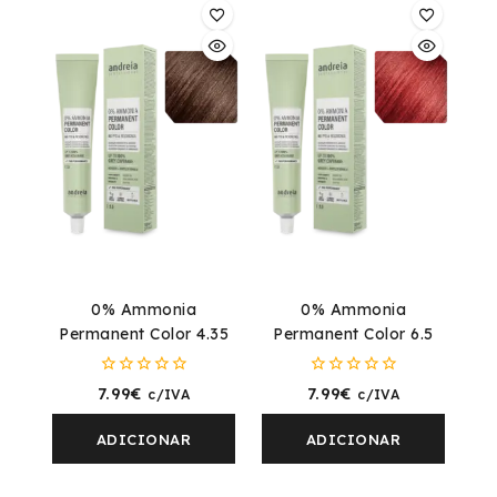
0% Ammonia
0% Ammonia
Permanent Color 4.35
Permanent Color 6.5
0
0
7.99
€
7.99
€
c/IVA
c/IVA
fora
fora
de
de
5
5
ADICIONAR
ADICIONAR