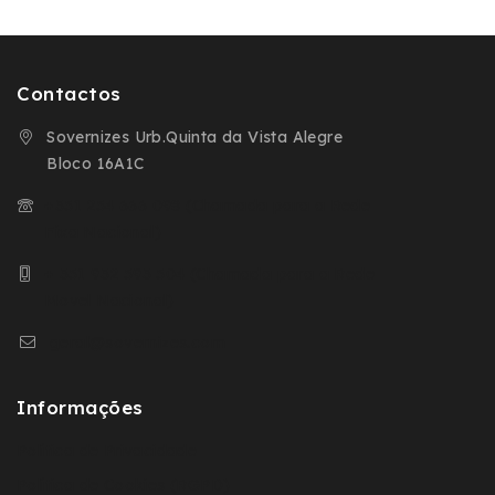
Contactos
Sovernizes Urb.Quinta da Vista Alegre
Bloco 16A1C
+351 254 666 098 (Chamada para a Rede
Fixa Nacional)
+ 351 932 593 504 (Chamada para a Rede
Movel Nacional)
geral@sovernizes.com
Informações
Política de Privacidade
Política de Cookies (RGPD)