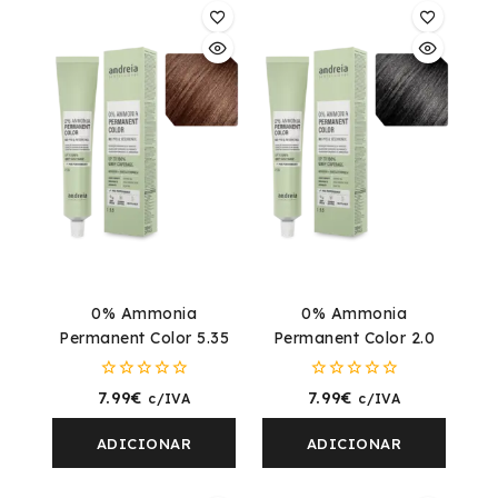
0% Ammonia
0% Ammonia
Permanent Color 5.35
Permanent Color 2.0
0
0
7.99
€
7.99
€
c/IVA
c/IVA
fora
fora
de
de
5
5
ADICIONAR
ADICIONAR