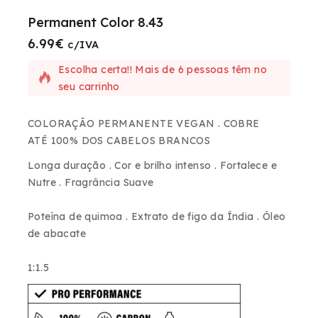
Permanent Color 8.43
6.99
€
4 produtos vendidos nas últimas 14 horas
c/IVA
Escolha certa!! Mais de 6 pessoas têm no
seu carrinho
COLORAÇÃO PERMANENTE VEGAN
. COBRE
ATÉ
100% DOS CABELOS BRANCOS
Longa duração . Cor e brilho intenso . Fortalece e
Nutre . Fragrância Suave
Poteína de quimoa . Extrato de figo da Índia . Óleo
de abacate
1:1.5