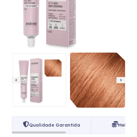
Qualidade Garantida
Melhor 