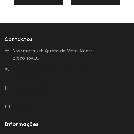
Contactos
Sovernizes Urb.Quinta da Vista Alegre
Bloco 16A1C
+351 254 666 098 (Chamada para a Rede
Fixa Nacional)
+ 351 932 593 504 (Chamada para a Rede
Movel Nacional)
geral@sovernizes.com
Informações