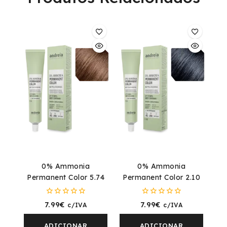
0% Ammonia
0% Ammonia
Permanent Color 5.74
Permanent Color 2.10
0
0
7.99
€
7.99
€
c/IVA
c/IVA
fora
fora
de
de
5
5
ADICIONAR
ADICIONAR