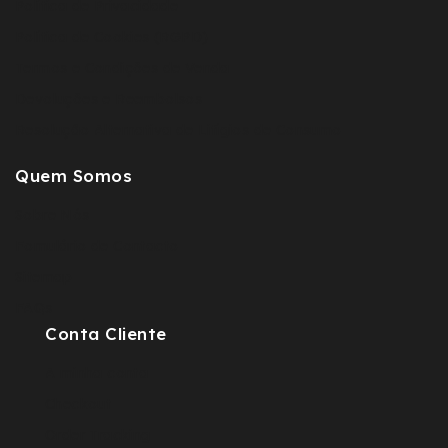
Política de Privacidade
Política de Cookies (RGPD)
Termos e Condições de Venda
Devoluções e Reembolsos
Resolução Alternativa de Litígios de Consumo
Quem Somos
Sobre Nós
Fomulário de Contacto
Sitemap
FAQs
Conta Cliente
A minha conta
Checkout
Order Tracking