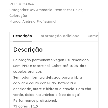
REF:
7COA066
Categorias:
0% Ammonia Permanent Color
,
Coloração
Marca:
Andreia Profissional
Descrição
Informação adicional
Comentári
Descrição
Coloração permanente vegan
0% amoníaco.
Sem PPD e resorcinol
. Cobre até
100% dos
cabelos brancos.
Sem odor
, fórmula delicada para a fibra
capilar e couro cabeludo.
Potencia a
densidade, nutre e hidrata o cabelo.
Com chá
verde, ácido hialurónico e óleo de açaí.
Performance profissional.
75 cores . 1:1.5