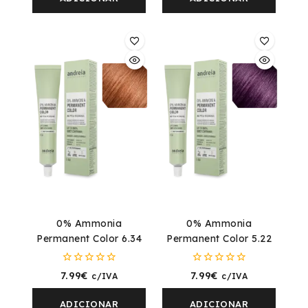
0% Ammonia
0% Ammonia
Permanent Color 6.34
Permanent Color 5.22
0
0
7.99
€
7.99
€
c/IVA
c/IVA
fora
fora
de
de
5
5
ADICIONAR
ADICIONAR