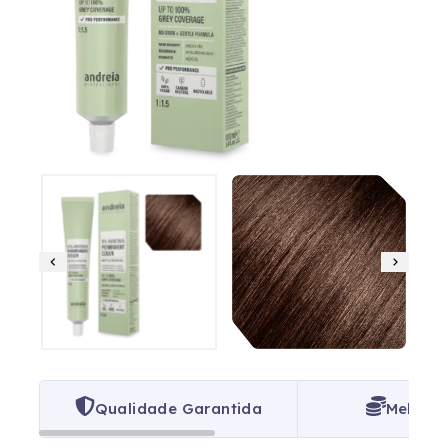
Qualidade Garantida
Melhor 