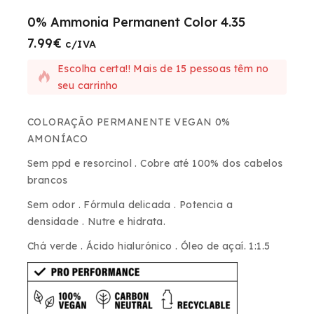
0% Ammonia Permanent Color 4.35
7.99
€
7 produtos vendidos nas últimas 3 horas
c/IVA
Escolha certa!! Mais de 15 pessoas têm no
seu carrinho
COLORAÇÃO PERMANENTE VEGAN 0%
AMONÍACO
Sem ppd e resorcinol . Cobre até 100% dos cabelos
brancos
Sem odor . Fórmula delicada . Potencia a
densidade . Nutre e hidrata.
Chá verde . Ácido hialurónico . Óleo de açaí. 1:1.5