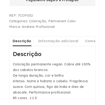
Pagamento Seguro e Protegido
REF:
7COP052
Categorias:
Coloração
,
Permanent Color
Marca:
Andreia Profissional
Descrição
Informação adicional
Comentári
Descrição
Coloração permanente vegan. Cobre até
100%
dos cabelos brancos.
De
longa duração, cor e brilho
intenso
.
Nutre
e
hidrata
o cabelo. Fragrância
suave. Com quinoa, figo da índia e óleo de
abacate. Performance profissional.
85 cores . 1:1.5