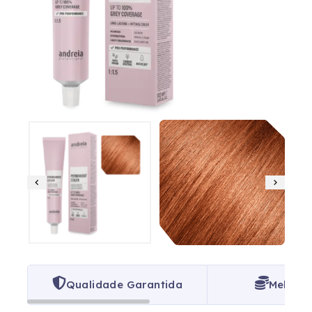
Qualidade Garantida
Melhor 