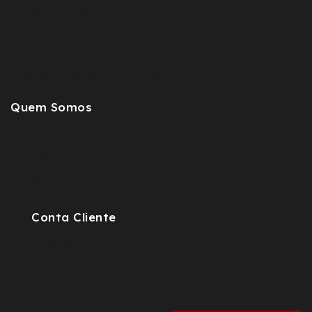
Política de Cookies (RGPD)
Termos e Condições de Venda
Devoluções e Reembolsos
Resolução Alternativa de Litígios de Consumo
Quem Somos
Sobre Nós
Fomulário de Contacto
Sitemap
FAQs
Conta Cliente
A minha conta
Checkout
Order Tracking