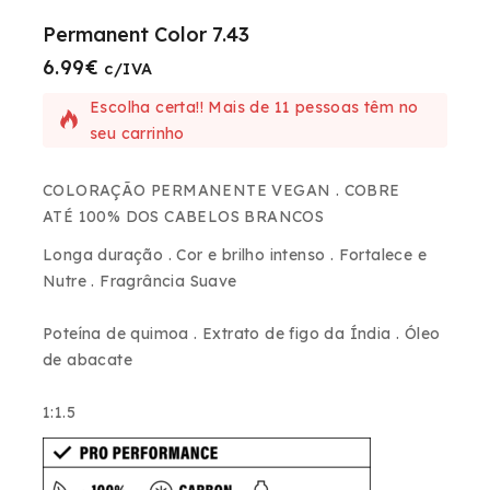
Permanent Color 7.43
6.99
€
10 produtos vendidos nas últimas 15 horas
c/IVA
Escolha certa!! Mais de 11 pessoas têm no
seu carrinho
COLORAÇÃO PERMANENTE VEGAN
. COBRE
ATÉ
100% DOS CABELOS BRANCOS
Longa duração . Cor e brilho intenso . Fortalece e
Nutre . Fragrância Suave
Poteína de quimoa . Extrato de figo da Índia . Óleo
de abacate
1:1.5