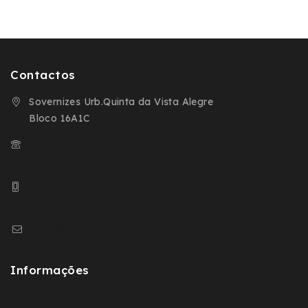
Contactos
Sovernizes Urb.Quinta da Vista Alegre
Bloco 16A1C
+351 254 666 098 (Chamada para a Rede
Fixa Nacional)
+ 351 932 593 504 (Chamada para a Rede
Movel Nacional)
geral@sovernizes.com
Informações
Política de Privacidade