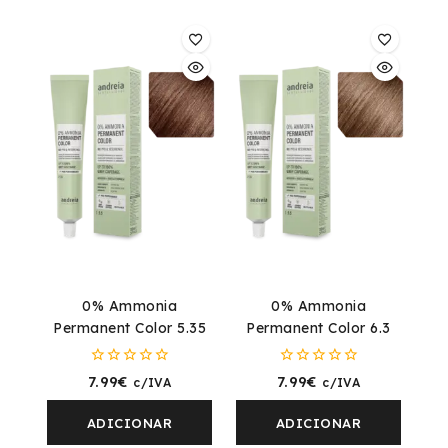
0% Ammonia
0% Ammonia
Permanent Color 5.35
Permanent Color 6.3
0
0
7.99
€
7.99
€
c/IVA
c/IVA
fora
fora
de
de
5
5
ADICIONAR
ADICIONAR