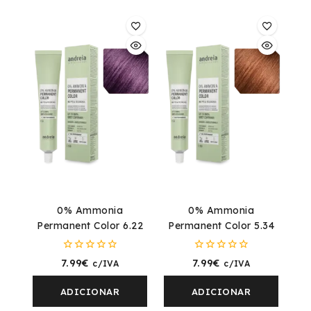
0% Ammonia
0% Ammonia
Permanent Color 6.22
Permanent Color 5.34
0
0
7.99
€
7.99
€
c/IVA
c/IVA
fora
fora
de
de
5
5
ADICIONAR
ADICIONAR