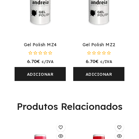
Gel Polish MZ4
Gel Polish MZ2
0
0
6.70
€
6.70
€
c/IVA
c/IVA
fora
fora
de
de
5
5
ADICIONAR
ADICIONAR
Produtos Relacionados