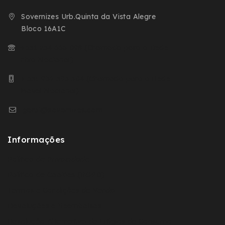
Sovernizes Urb.Quinta da Vista Alegre
Bloco 16A1C
+351 254 666 098 (Chamada para a Rede
Fixa Nacional)
+ 351 932 593 504 (Chamada para a Rede
Movel Nacional)
geral@sovernizes.com
Informações
Política de Privacidade
Política de Cookies (RGPD)
Termos e Condições de Venda
Devoluções e Reembolsos
Resolução Alternativa de Litígios de Consumo