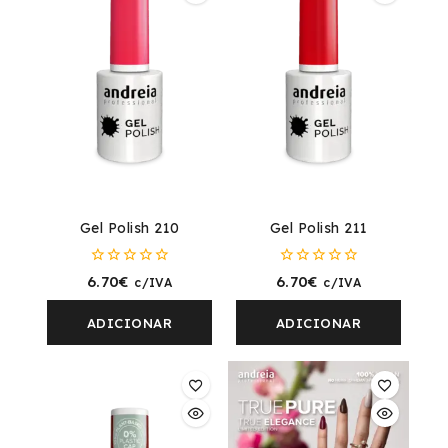
Gel Polish 210
Gel Polish 211
0
0
6.70
€
6.70
€
c/IVA
c/IVA
fora
fora
de
de
5
5
ADICIONAR
ADICIONAR