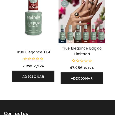
True Elegance Edição
True Elegance TE4
Limitada
0
7.99
€
c/IVA
0
47.95
€
c/IVA
fora
fora
de
de
5
ADICIONAR
5
ADICIONAR
Contactos