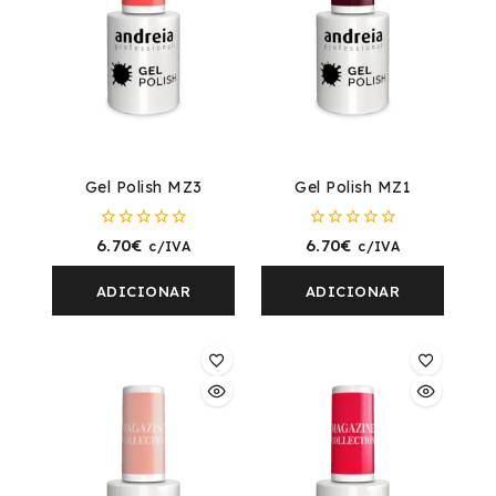
Gel Polish MZ3
Gel Polish MZ1
0
0
6.70
€
6.70
€
c/IVA
c/IVA
fora
fora
de
de
5
5
ADICIONAR
ADICIONAR