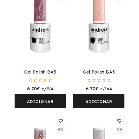
Gel Polish BA3
Gel Polish BA5
0
0
6.70
€
6.70
€
c/IVA
c/IVA
fora
fora
de
de
5
5
ADICIONAR
ADICIONAR