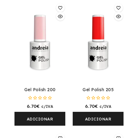
Gel Polish 200
Gel Polish 205
0
0
6.70
€
6.70
€
c/IVA
c/IVA
fora
fora
de
de
5
5
ADICIONAR
ADICIONAR