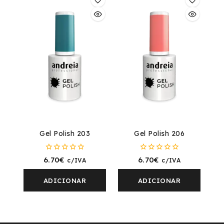
Gel Polish 203
Gel Polish 206
0
0
6.70
€
6.70
€
c/IVA
c/IVA
fora
fora
de
de
5
5
ADICIONAR
ADICIONAR