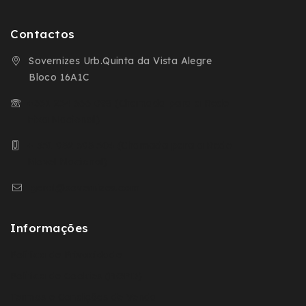
Contactos
Sovernizes Urb.Quinta da Vista Alegre
Bloco 16A1C
+351 254 666 098 (Chamada para a Rede
Fixa Nacional)
+ 351 932 593 504 (Chamada para a Rede
Movel Nacional)
geral@sovernizes.com
Informações
Política de Privacidade
Política de Cookies (RGPD)
Termos e Condições de Venda