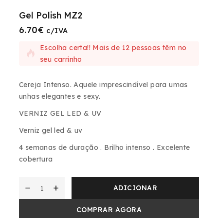
Gel Polish MZ2
6.70
€
3 produtos vendidos nas últimas 13 horas
c/IVA
Escolha certa!! Mais de 12 pessoas têm no
seu carrinho
Cereja Intenso.
Aquele imprescindível para umas
unhas elegantes e sexy.
VERNIZ GEL LED & UV
Verniz gel led & uv
4 semanas de duração . Brilho intenso . Excelente
cobertura
ADICIONAR
COMPRAR AGORA