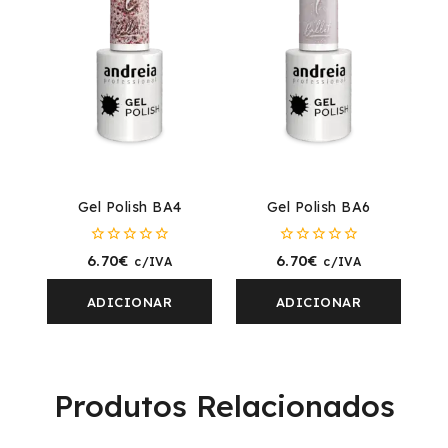
Gel Polish BA4
Gel Polish BA6
0
0
6.70
€
6.70
€
c/IVA
c/IVA
fora
fora
de
de
5
5
ADICIONAR
ADICIONAR
Produtos Relacionados