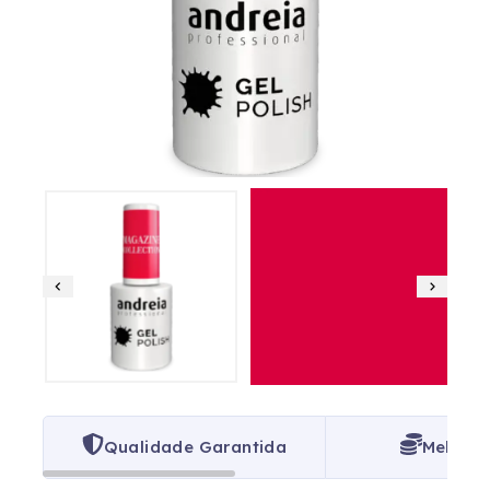
Qualidade Garantida
Melhor 