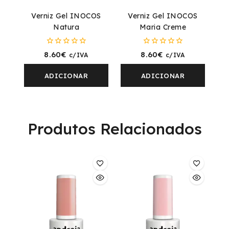
Verniz Gel INOCOS
Verniz Gel INOCOS
Natura
Maria Creme
0
0
8.60
€
8.60
€
c/IVA
c/IVA
fora
fora
de
de
5
5
ADICIONAR
ADICIONAR
Produtos Relacionados