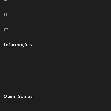
Fixa Nacional)
+ 351 932 593 504 (Chamada para a Rede
Movel Nacional)
geral@sovernizes.com
Informações
Política de Privacidade
Política de Cookies (RGPD)
Termos e Condições de Venda
Devoluções e Reembolsos
Resolução Alternativa de Litígios de Consumo
Quem Somos
Sobre Nós