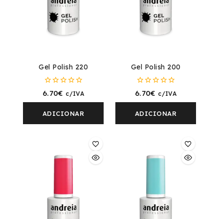
Gel Polish 220
Gel Polish 200
0
0
6.70
€
6.70
€
c/IVA
c/IVA
fora
fora
de
de
5
5
ADICIONAR
ADICIONAR