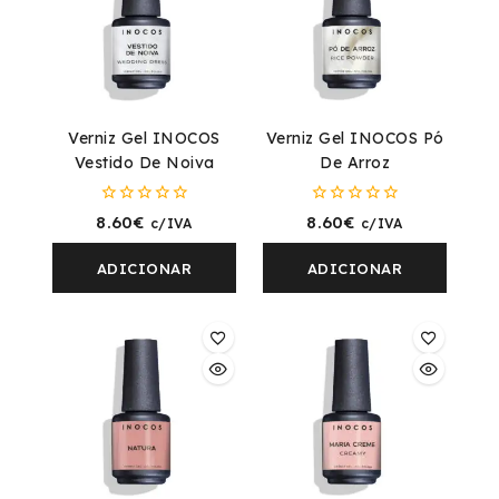
Verniz Gel INOCOS
Verniz Gel INOCOS Pó
Vestido De Noiva
De Arroz
0
0
8.60
€
8.60
€
c/IVA
c/IVA
fora
fora
de
de
5
5
ADICIONAR
ADICIONAR