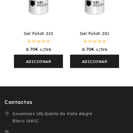
Gel Polish 210
Gel Polish 201
0
0
6.70
€
6.70
€
c/IVA
c/IVA
fora
fora
de
de
5
5
ADICIONAR
ADICIONAR
Contactos
Sovernizes Urb.Quinta da Vista Alegre
Bloco 16A1C
+351 254 666 098 (Chamada para a Rede