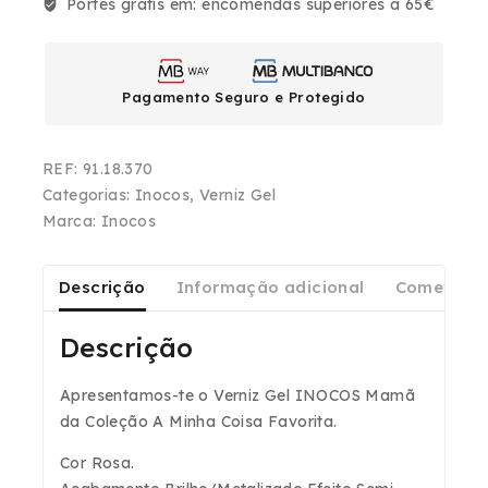
Portes grátis em:
encomendas superiores a 65€
Pagamento Seguro e Protegido
REF:
91.18.370
Categorias:
Inocos
,
Verniz Gel
Marca:
Inocos
Descrição
Informação adicional
Comentári
Descrição
Apresentamos-te o Verniz Gel INOCOS Mamã
da Coleção A Minha Coisa Favorita.
Cor Rosa.