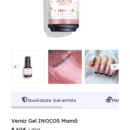
Qualidade Garantida
Melhor 
Verniz Gel INOCOS Mamã
8.60
€