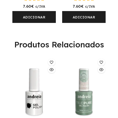
0
0
7.60
€
7.60
€
c/IVA
c/IVA
fora
fora
de
de
5
5
ADICIONAR
ADICIONAR
Produtos Relacionados