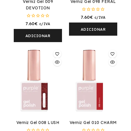
Verniz Gel 009
Verniz Gel 098 FERAL
DEVOTION
0
7.60
€
c/IVA
fora
0
7.60
€
c/IVA
de
fora
5
ADICIONAR
de
5
ADICIONAR
Verniz Gel 008 LUSH
Verniz Gel 010 CHARM