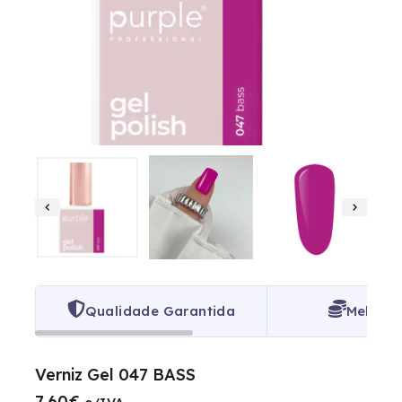
Qualidade Garantida
Melhor 
Verniz Gel 047 BASS
7.60
€
10 produtos vendidos nas últimas 6 horas