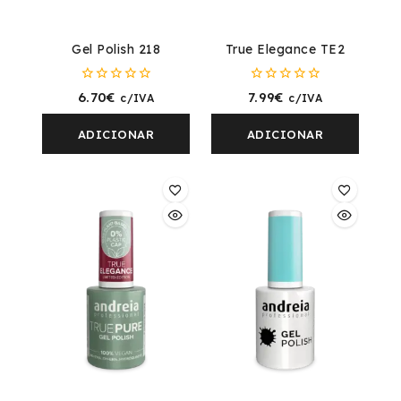
Gel Polish 218
True Elegance TE2
0
0
6.70
€
7.99
€
c/IVA
c/IVA
fora
fora
de
de
5
5
ADICIONAR
ADICIONAR