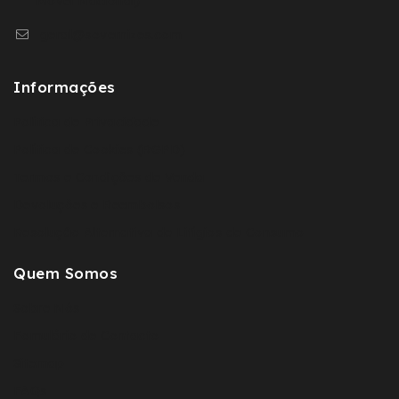
Movel Nacional)
geral@sovernizes.com
Informações
Política de Privacidade
Política de Cookies (RGPD)
Termos e Condições de Venda
Devoluções e Reembolsos
Resolução Alternativa de Litígios de Consumo
Quem Somos
Sobre Nós
Fomulário de Contacto
Sitemap
FAQs