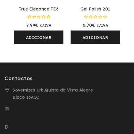
True Elegance TE6
Gel Polish 201
0
0
7.99
€
6.70
€
c/IVA
c/IVA
fora
fora
de
de
5
5
ADICIONAR
ADICIONAR
Contactos
Sovernizes Urb.Quinta da Vista Alegre
Bloco 16A1C
+351 254 666 098 (Chamada para a Rede
Fixa Nacional)
+ 351 932 593 504 (Chamada para a Rede