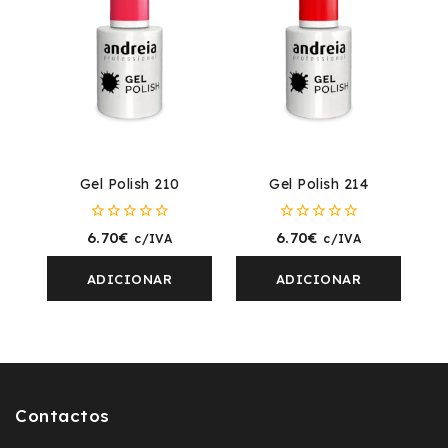
Gel Polish 210
Gel Polish 214
0
0
6.70
€
6.70
€
c/IVA
c/IVA
fora
fora
de
de
5
5
ADICIONAR
ADICIONAR
Contactos