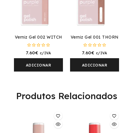
Verniz Gel 002 WITCH
Verniz Gel 001 THORN
0
0
7.60
€
7.60
€
c/IVA
c/IVA
fora
fora
de
de
5
5
ADICIONAR
ADICIONAR
Produtos Relacionados