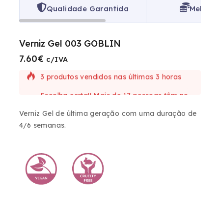
Qualidade Garantida
Melhor 
Verniz Gel 003 GOBLIN
7.60
€
3 produtos vendidos nas últimas 3 horas
c/IVA
Escolha certa!! Mais de 17 pessoas têm no
seu carrinho
Verniz Gel de última geração com uma duração de
4/6 semanas.