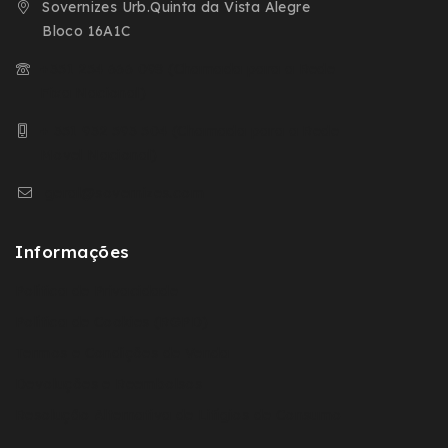
Sovernizes Urb.Quinta da Vista Alegre
Bloco 16A1C
+351 254 666 098 (Chamada para a Rede
Fixa Nacional)
+ 351 932 593 504 (Chamada para a Rede
Movel Nacional)
geral@sovernizes.com
Informações
Política de Privacidade
Política de Cookies (RGPD)
Termos e Condições de Venda
Devoluções e Reembolsos
Resolução Alternativa de Litígios de Consumo