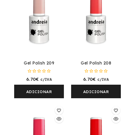
Gel Polish 209
Gel Polish 208
0
0
6.70
€
6.70
€
c/IVA
c/IVA
fora
fora
de
de
5
5
ADICIONAR
ADICIONAR