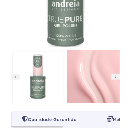
Qualidade Garantida
Melhor 