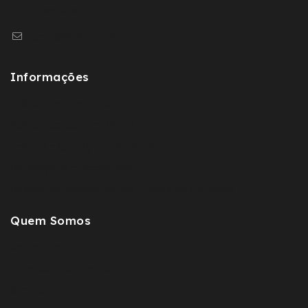
Movel Nacional)
geral@sovernizes.com
Informações
Política de Privacidade
Política de Cookies (RGPD)
Termos e Condições de Venda
Devoluções e Reembolsos
Resolução Alternativa de Litígios de Consumo
Quem Somos
Sobre Nós
Fomulário de Contacto
Sitemap