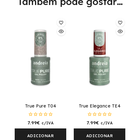
Também pode gostar…
True Pure T04
True Elegance TE4
0
0
7.99
€
7.99
€
c/IVA
c/IVA
fora
fora
de
de
5
5
ADICIONAR
ADICIONAR