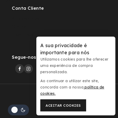
FAQs
Conta Cliente
A minha conta
Checkout
Order Tracking
A sua privacidade é
importante para nós
Segue-nos
Utilizamos cookies para lhe oferecer
uma experiência de compra
personalizada.
Ao continuar a utilizar este site,
concorda com a nossa
política de
cookies
.
© 2026 Sovernizes
ACEITAR COOKIES