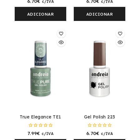
6.70
€
6.70
€
c/IVA
c/IVA
fora
fora
de
de
5
5
ADICIONAR
ADICIONAR
True Elegance TE1
Gel Polish 223
0
0
7.99
€
6.70
€
c/IVA
c/IVA
fora
fora