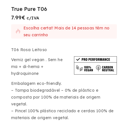
True Pure T06
7.99
€
5 produtos vendidos nas últimas 5 horas
c/IVA
Escolha certa!! Mais de 14 pessoas têm no
seu carrinho
T06 Rosa Leitoso
Verniz gel vegan . Sem he
ma + di-hema +
hydroquinone
Embalagem eco-friendly.
– Tampa biodegradável – 0% de plástico e
composta por 100% de materiais de origem
vegetal.
– Pincel 100% plástico reciclado e cerdas 100% de
materiais de origem vegetal.