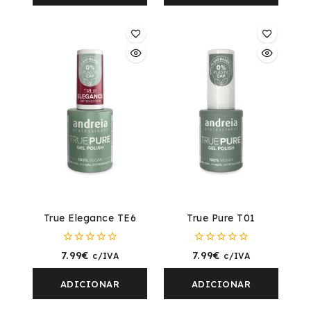
True Elegance TE6
True Pure T01
0
0
7.99
€
7.99
€
c/IVA
c/IVA
fora
fora
de
de
5
5
ADICIONAR
ADICIONAR