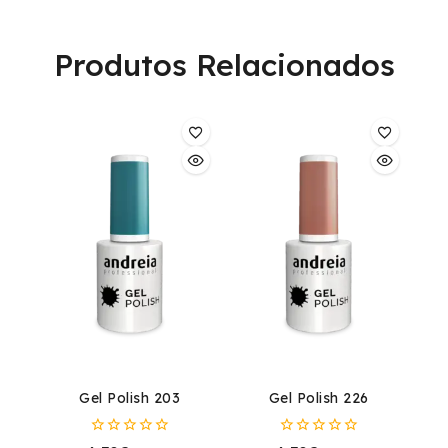
Produtos Relacionados
Gel Polish 203
Gel Polish 226
0
0