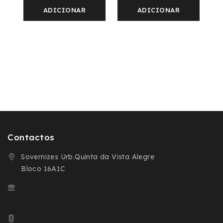
de
de
5
5
ADICIONAR
ADICIONAR
Contactos
Sovernizes Urb.Quinta da Vista Alegre
Bloco 16A1C
+351 254 666 098 (Chamada para a Rede
Fixa Nacional)
+ 351 932 593 504 (Chamada para a Rede