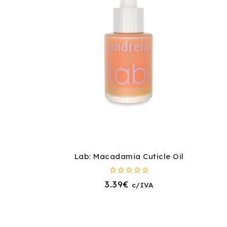
Lab: Macadamia Cuticle Oil
0
3.39
€
c/IVA
fora
de
5