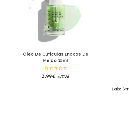
Óleo De Cutículas Inocos De
Melão 15ml
0
3.99
€
c/IVA
fora
de
5
Lab: St