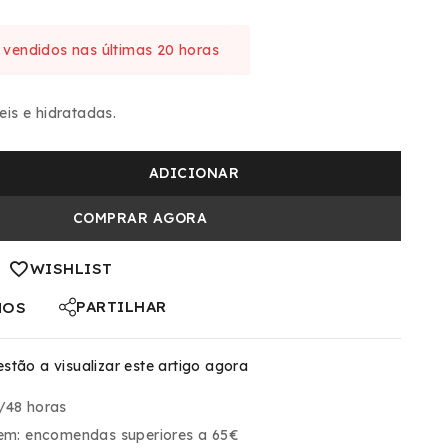
 vendidos nas últimas 20 horas
rta! 1 pessoa tem no seu carrinho
eis e hidratadas.
ADICIONAR
COMPRAR AGORA
WISHLIST
PARTILHAR
NOS
stão a visualizar este artigo agora
/48 horas
 em:
encomendas superiores a 65€