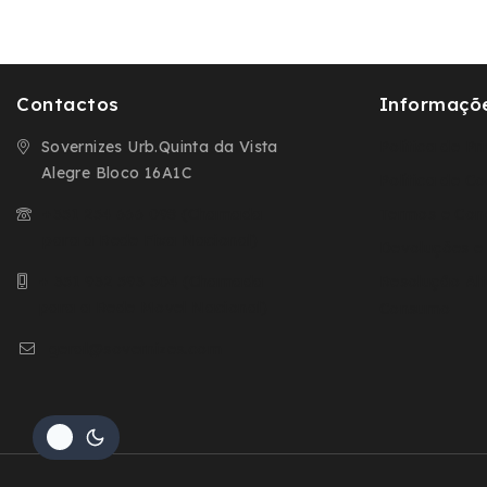
Contactos
Informaçõ
Sovernizes Urb.Quinta da Vista
Política de P
Alegre Bloco 16A1C
Política de C
+351 254 666 098 (Chamada
Termos e Con
para a Rede Fixa Nacional)
Devoluções e
+ 351 932 593 504 (Chamada
Resolução Alt
para a Rede Movel Nacional)
Consumo
geral@sovernizes.com