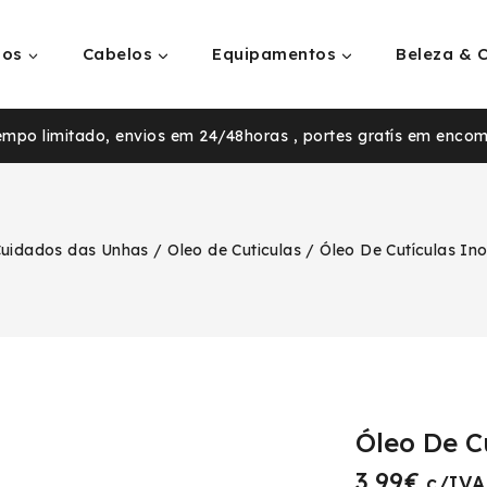
ios
Cabelos
Equipamentos
Beleza & 
tempo limitado, envios em 24/48horas , portes gratís em enco
uidados das Unhas
/
Oleo de Cuticulas
/
Óleo De Cutículas In
Óleo De C
3.99
€
c/IVA