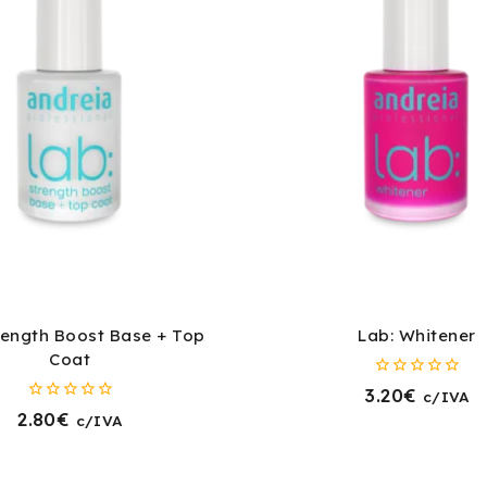
rength Boost Base + Top
Lab: Whitener
Coat
0
3.20
€
c/IVA
fora
0
2.80
€
c/IVA
de
fora
5
de
5