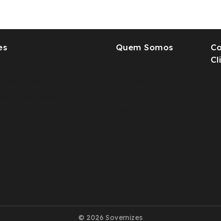
es
Quem Somos
C
Cl
rivacidade
Sobre Nós
A 
ookies (RGPD)
Fomulário de
Contacto
Ch
dições de Venda
Sitemap
Or
 Reembolsos
FAQs
ernativa de Litígios de
© 2026 Sovernizes