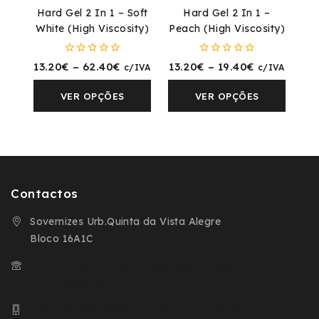
Hard Gel 2 In 1 – Soft
Hard Gel 2 In 1 –
White (High Viscosity)
Peach (High Viscosity)
0
0
13.20
€
–
62.40
€
13.20
€
–
19.40
€
c/IVA
c/IVA
fora
fora
de
de
5
5
VER OPÇÕES
VER OPÇÕES
Contactos
Sovernizes Urb.Quinta da Vista Alegre
Bloco 16A1C
+351 254 666 098 (Chamada para a Rede
Fixa Nacional)
+ 351 932 593 504 (Chamada para a Rede