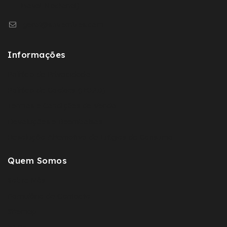
Movel Nacional)
geral@sovernizes.com
Informações
Política de Privacidade
Política de Cookies (RGPD)
Termos e Condições de Venda
Devoluções e Reembolsos
Resolução Alternativa de Litígios de Consumo
Quem Somos
Sobre Nós
Fomulário de Contacto
Sitemap