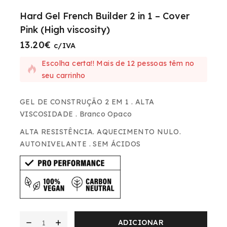
Hard Gel French Builder 2 in 1 – Cover
Pink (High viscosity)
13.20
€
7 produtos vendidos nas últimas 2 horas
c/IVA
Escolha certa!! Mais de 12 pessoas têm no
seu carrinho
GEL DE CONSTRUÇÃO 2 EM 1 . ALTA
VISCOSIDADE . Branco Opaco
ALTA RESISTÊNCIA. AQUECIMENTO NULO.
AUTONIVELANTE . SEM ÁCIDOS
ADICIONAR