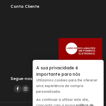
FAQs
Conta Cliente
A minha conta
Checkout
Order Tracking
A sua privacidade é
importante para nós
Segue-nos
Utilizamos cookies para lhe oferecer
uma experiência de compra
personalizada.
Ao continuar a utilizar este site,
concorda com a nossa
política de