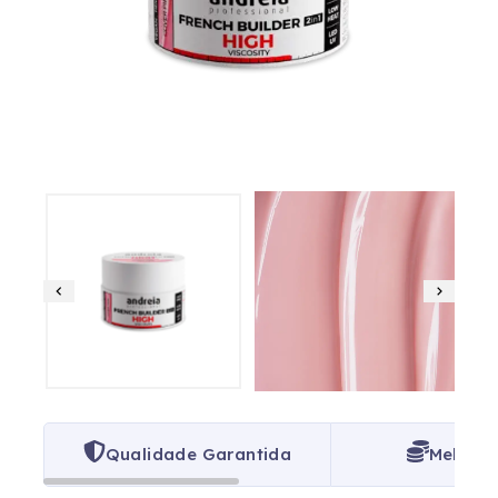
Qualidade Garantida
Melhor 