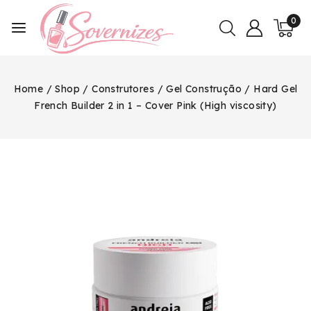
0
Home
/
Shop
/
Construtores
/
Gel Construção
/
Hard Gel
French Builder 2 in 1 – Cover Pink (High viscosity)