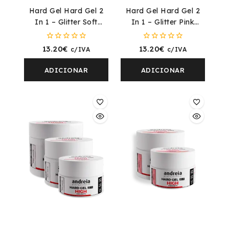
Hard Gel Hard Gel 2
Hard Gel Hard Gel 2
In 1 – Glitter Soft
In 1 – Glitter Pink
White (High Viscosity)
(High Viscority)
0
0
13.20
€
13.20
€
c/IVA
c/IVA
fora
fora
de
de
5
5
ADICIONAR
ADICIONAR