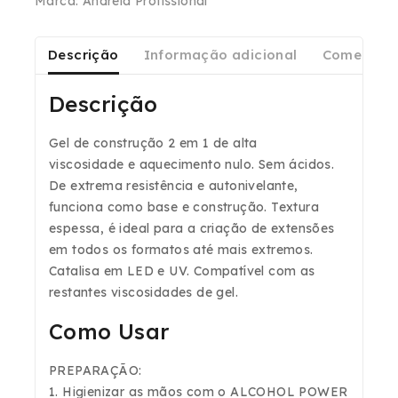
Marca:
Andreia Profissional
Descrição
Informação adicional
Comentári
Descrição
Gel de construção 2 em 1
de
alta
viscosidade
e
aquecimento nulo
.
Sem ácidos
.
De
extrema
resistência
e
autonivelante
,
funciona como
base
e
construção
. Textura
espessa, é ideal para a criação de extensões
em todos os formatos até mais extremos.
Catalisa em
LED e UV
. Compatível com as
restantes viscosidades de gel.
Como Usar
PREPARAÇÃO:
1. Higienizar as mãos com o
ALCOHOL POWER