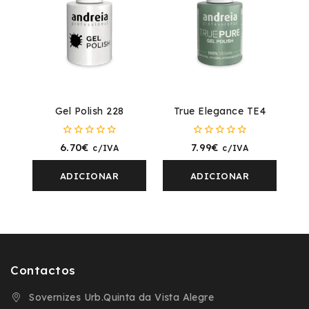
Gel Polish 228
True Elegance TE4
0
0
6.70
€
7.99
€
c/IVA
c/IVA
fora
fora
de
de
5
5
ADICIONAR
ADICIONAR
Contactos
Sovernizes Urb.Quinta da Vista Alegre