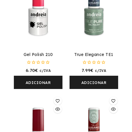
Gel Polish 210
True Elegance TE1
0
0
6.70
€
7.99
€
c/IVA
c/IVA
fora
fora
de
de
5
5
ADICIONAR
ADICIONAR