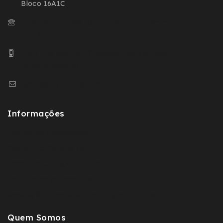
Bloco 16A1C
+351 254 666 098 (Chamada para a Rede
Fixa Nacional)
+ 351 932 593 504 (Chamada para a Rede
Movel Nacional)
geral@sovernizes.com
Informações
Política de Privacidade
Política de Cookies (RGPD)
Termos e Condições de Venda
Devoluções e Reembolsos
Resolução Alternativa de Litígios de Consumo
Quem Somos