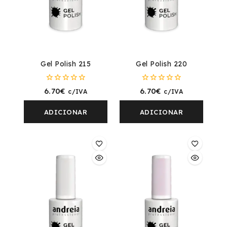
Gel Polish 215
Gel Polish 220
0
0
6.70
€
6.70
€
c/IVA
c/IVA
fora
fora
de
de
5
5
ADICIONAR
ADICIONAR