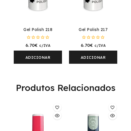
Gel Polish 218
Gel Polish 217
0
0
6.70
€
6.70
€
c/IVA
c/IVA
fora
fora
de
de
5
5
ADICIONAR
ADICIONAR
Produtos Relacionados