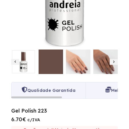
Qualidade Garantida
Melhor 
Gel Polish 223
6.70
€
7 produtos vendidos na última 1 hora
c/IVA