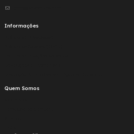
geral@sovernizes.com
Informações
Política de Privacidade
Política de Cookies (RGPD)
Termos e Condições de Venda
Devoluções e Reembolsos
Resolução Alternativa de Litígios de Consumo
Quem Somos
Sobre Nós
Fomulário de Contacto
Sitemap
FAQs