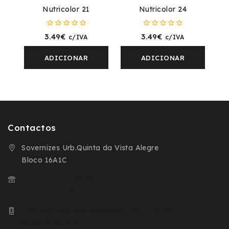
Nutricolor 21
Nutricolor 24
0
0
3.49
€
3.49
€
c/IVA
c/IVA
fora
fora
de
de
5
5
ADICIONAR
ADICIONAR
Contactos
Sovernizes Urb.Quinta da Vista Alegre
Bloco 16A1C
+351 254 666 098 (Chamada para a Rede
Fixa Nacional)
+ 351 932 593 504 (Chamada para a Rede
Movel Nacional)