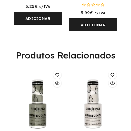
0
3.25
€
c/IVA
fora
0
3.99
€
c/IVA
de
fora
5
ADICIONAR
de
5
ADICIONAR
Produtos Relacionados