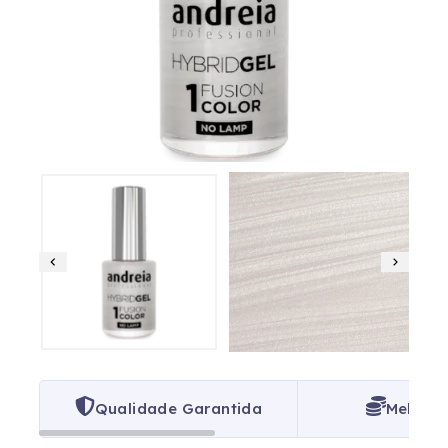
Qualidade Garantida
Melhor 