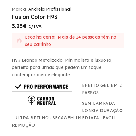
Marca:
Andreia Profissional
Fusion Color H93
3.25
€
2 produtos vendidos nas últimas 20 horas
c/IVA
Escolha certa!! Mais de 14 pessoas têm no
seu carrinho
H93 Branco Metalizado.
Minimalista e luxuoso,
perfeito para unhas que pedem um toque
contemporâneo e elegante
EFEITO GEL EM 2
PASSOS
SEM LÂMPADA .
LONGA DURAÇÃO
. ULTRA BRILHO . SECAGEM IMEDIATA . FÁCIL
REMOÇÃO