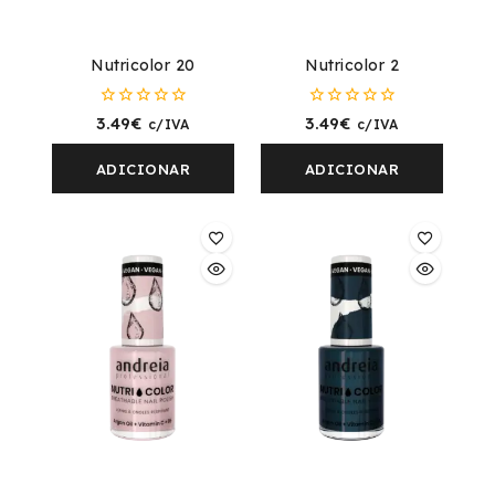
Nutricolor 20
Nutricolor 2
0
0
3.49
€
3.49
€
c/IVA
c/IVA
fora
fora
de
de
5
5
ADICIONAR
ADICIONAR