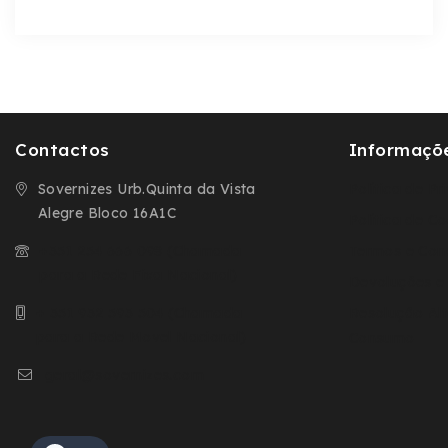
Contactos
Informaçõ
Sovernizes Urb.Quinta da Vista
Política de P
Alegre Bloco 16A1C
Política de C
+351 254 666 098 (Chamada
Termos e Con
para a Rede Fixa Nacional)
Devoluções e
+ 351 932 593 504 (Chamada
Resolução Alt
para a Rede Movel Nacional)
Consumo
geral@sovernizes.com