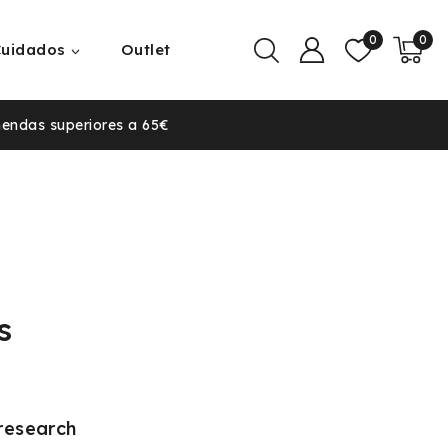
0
0
Cuidados
Outlet
mendas superiores a 65€
s
research