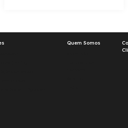
es
Quem Somos
C
Cl
rivacidade
Sobre Nós
A 
ookies (RGPD)
Fomulário de
Contacto
Ch
dições de Venda
Sitemap
Or
 Reembolsos
FAQs
ernativa de Litígios de